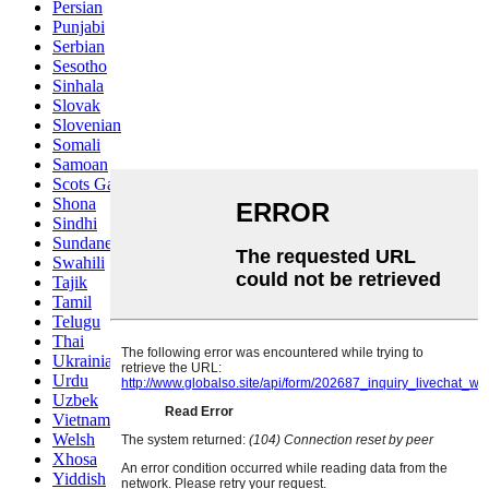
Persian
Punjabi
Serbian
Sesotho
Sinhala
Slovak
Slovenian
Somali
Samoan
Scots Gaelic
Shona
Sindhi
Sundanese
Swahili
Tajik
Tamil
Telugu
Thai
Ukrainian
Urdu
Uzbek
Vietnamese
Welsh
Xhosa
Yiddish