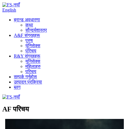
English
ब्रान्ड अवधारणा
कथा
सौन्दर्यशास्त्र
A&F संग्रहहरू
पुरुष
युनिसेक्स
परिचय
R&Y संग्रहहरू
युनिसेक्स
महिलाहरु
परिचय
सम्पर्क गर्नुहोस्
उत्पादन प्रक्रिया
ब्लग
AF परिचय