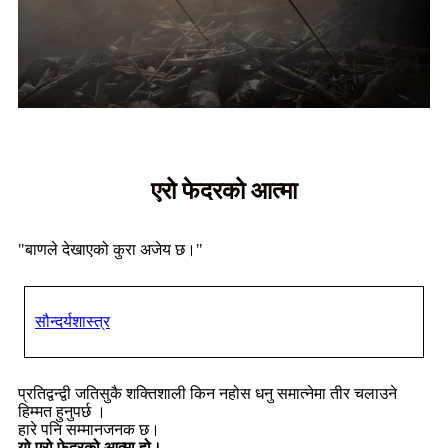
एरो फेदरको आत्मा
"बाणले देखाएको कुरा अजेय छ।"
सौन्दर्यशास्त्र
प्रतिद्वन्द्वी जतिसुकै शक्तिशाली किन नहोस धनु समात्नेमा तीर चलाउने
हिम्मत हुनुपर्छ ।
हारे पनि सम्मानजनक छ।
यो एरो फेदरको आत्मा हो।