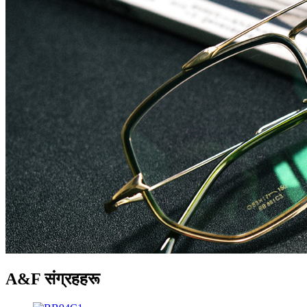
A&F संग्रहहरू